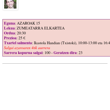
Eguna
: AZAROAK 15
Lekua
: ZUMEATARRA ELKARTEA
Ordua
: 20:30
Prezioa
: 25 €
Txartel salmenta
: Ikastola Handian (Txistoki), 10:00-13:00 eta 16:
Salgai azaroaren 4tik aurrera
Sarrera kopurua salgai
Geratzen dira
: 100 -
: 23