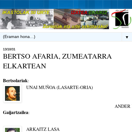
▼
13/10/31
BERTSO AFARIA, ZUMEATARRA
ELKARTEAN
Bertsolariak
:
UNAI MUÑOA (LASARTE-ORIA)
ANDER 
Gaijartzailea
:
ARKAITZ LASA